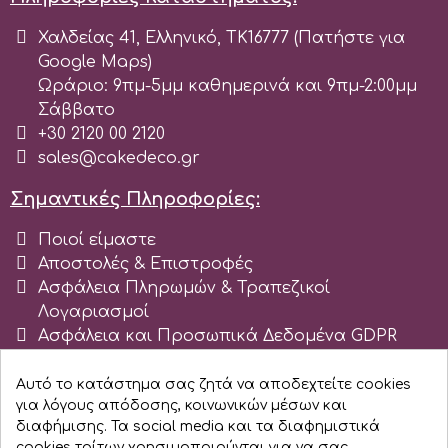
Χαλδείας 41, Ελληνικό, ΤΚ16777 (Πατήστε για
p
Google Maps)
Ωράριο: 9πμ-5μμ καθημερινά και 9πμ-2:00μμ
Σάββατο
P4H
+30 2120 00 2120
sales@cakedeco.gr
Patchwork Cutters
Σημαντικές Πληροφορίες:
Pavoni
Ποιοί είμαστε
Αποστολές & Επιστροφές
Ασφάλεια Πληρωμών & Τραπεζικοί
Pearllas
Λογαριασμοί
Ασφάλεια και Προσωπικά Δεδομένα GDPR
Petal Crafts
Όροι χρήσης ιστοχώρου cakedeco.gr
Blog
Αυτό το κατάστημα σας ζητά να αποδεχτείτε cookies
για λόγους απόδοσης, κοινωνικών μέσων και
Εγγραφείτε σαν Εταιρεία
PME Cake
διαφήμισης. Τα social media και τα διαφημιστικά
cookies τρίτων χρησιμοποιούνται για να σας