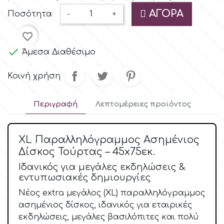
Χάρι Πότερ
Cake Lace
Βασικές Α' Ύλες
ΑΓΟΡΆ
Ποσότητα
-
+
Μικρές Φιγουρίνες &
Διάστημα
favorite_border
Cake Star
Διακοσμητικά

Άμεσα Διαθέσιμο
Μουσική
Άλλα Θέματα
Cake Supplies
Κοινή χρήση
Ναυτικό / Πειρατικό Θέμα
Cassie Brown
Περιγραφή
Λεπτομέρειες προϊόντος
Δεινόσαυροι
Cel Crafts
XL Παραλληλόγραμμος Ασημένιος
Μπαλέτο και Χορός
Δίσκος Τούρτας – 45x75εκ.
Colour Mill
Ιδανικός για μεγάλες εκδηλώσεις &
Γοργόνες
εντυπωσιακές δημιουργίες
Colour Splash
Νέος extra μεγάλος (XL) παραλληλόγραμμος
Πάρτυ Μονόκερος
ασημένιος δίσκος, ιδανικός για εταιρικές
Crystal Candy
εκδηλώσεις, μεγάλες βασιλόπιτες και πολύ