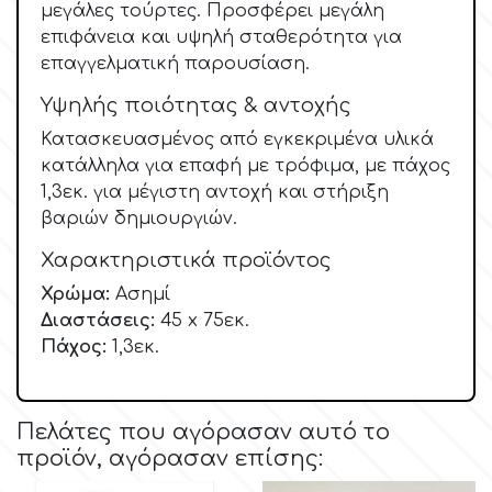
μεγάλες τούρτες. Προσφέρει μεγάλη
Αποφοίτηση
επιφάνεια και υψηλή σταθερότητα για
Culpitt
επαγγελματική παρουσίαση.
Έρημος - Μεξικάνικο Θέμα
Υψηλής ποιότητας & αντοχής
Cutterham
Κατασκευασμένος από εγκεκριμένα υλικά
Σέξυ
κατάλληλα για επαφή με τρόφιμα, με πάχος
d
1,3εκ. για μέγιστη αντοχή και στήριξη
Αθλητικά
βαριών δημιουργιών.
Χαρακτηριστικά προϊόντος
Decora
Τροπικό & Ζούγκλα
Χρώμα:
Ασημί
Διαστάσεις:
45 x 75εκ.
DISQUS
Ζωάκια
Πάχος:
1,3εκ.
Dr Oetker
Γάμος
Πελάτες που αγόρασαν αυτό το
προϊόν, αγόρασαν επίσης:
Bebe & Βάπτιση
e