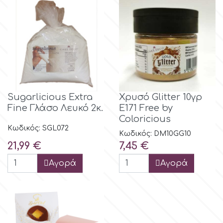
Γενέθλια
EdableArt
Γυναίκες & Κορίτσια
f
Απόκριες-Halloween
FMM
Sugarlicious Εxtra
Χρυσό Glitter 10γρ
Διακοπές
Fine Γλάσο Λευκό 2κ.
E171 Free by
Coloricious
FPC Sugarcraft
Χριστούγεννα-Πρωτοχρονιά
Κωδικός: SGL072
Κωδικός: DM10GG10
Τιμή
Τιμή
21,99 €
7,45 €
Fractal Colors
Πάσχα
Αγορά
Αγορά
h
Αγ. Βαλεντίνου
Παιδικά
Hamilworth