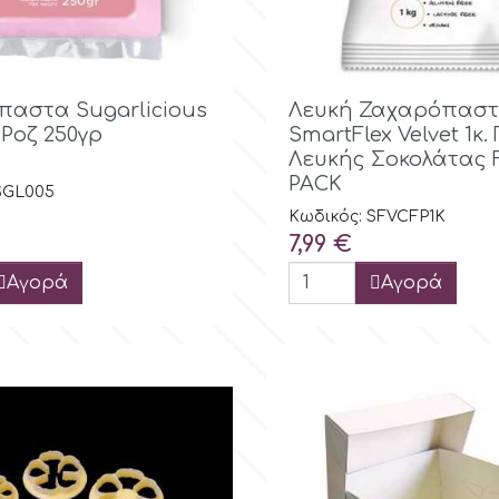
Γρήγορη προβολή

Γρήγορη προβ
αστα Sugarlicious
Λευκή Ζαχαρόπασ
 Ροζ 250γρ
SmartFlex Velvet 1κ.
Λευκής Σοκολάτας
PACK
SGL005
Κωδικός: SFVCFP1K
Τιμή
7,99 €
Αγορά
Αγορά