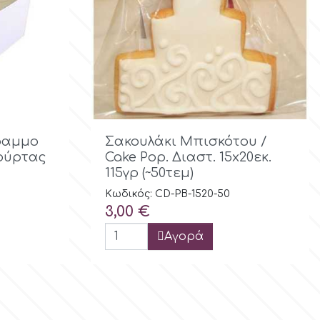
ολή

Γρήγορη προβολή
ραμμο
Σακουλάκι Μπισκότου /
ούρτας
Cake Pop. Διαστ. 15x20εκ.
115γρ (~50τεμ)
Κωδικός: CD-PB-1520-50
Τιμή
3,00 €
Αγορά