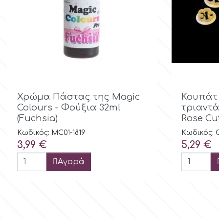
m
Magic Colours
Manetti

Γρήγορη προβολή

Χρώμα Πάστας της Magic
Κουπάτ
Colours - Φούξια 32ml
τριαντάφ
Martellato
(Fuchsia)
Rose Cut
Κωδικός: MC01-1819
Κωδικός:
Τιμή
Τιμή
3,99 €
5,29 €
Marvelous Molds
Αγορά
o
Olympus Fields