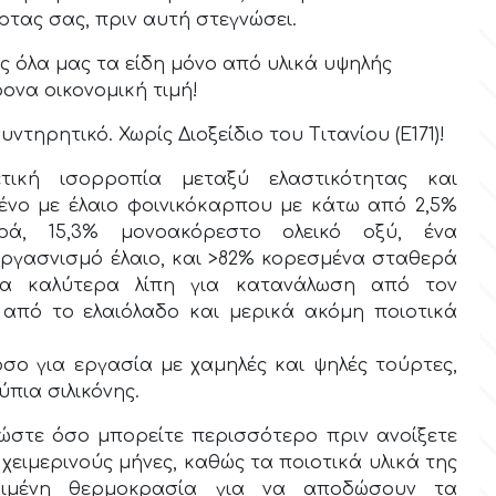
ρτας σας, πριν αυτή στεγνώσει.
 όλα μας τα είδη μόνο από υλικά υψηλής
ονα οικονομική τιμή!
ντηρητικό. Χωρίς Διοξείδιο του Τιτανίου (Ε171)!
ετική ισορροπία μεταξύ ελαστικότητας και
ένο με έλαιο φοινικόκαρπου με κάτω από 2,5%
ρά, 15,3% μονοακόρεστο ολεικό οξύ, ένα
οργασνισμό έλαιο, και >82% κορεσμένα σταθερά
τα καλύτερα λίπη για κατανάλωση από τον
από το ελαιόλαδο και μερικά ακόμη ποιοτικά
όσο για εργασία με χαμηλές και ψηλές τούρτες,
ύπια σιλικόνης.
στε όσο μπορείτε περισσότερο πριν ανοίξετε
 χειμερινούς μήνες, καθώς τα ποιοτικά υλικά της
κριμένη θερμοκρασία για να αποδώσουν τα