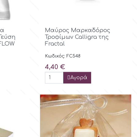
ολή

Γρήγορη προβολή
τα
Μαύρος Μαρκαδόρος
 Γεύση
Τροφίμων Calligra της
 FLOW
Fractal
Κωδικός: FC548
Τιμή
4,40 €
Αγορά