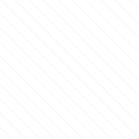
Αποφοίτηση
Culpitt
Έρημος - Μεξικάνικο Θέμα
Cutterham
Σέξυ
d
Αθλητικά
Decora
Τροπικό & Ζούγκλα
DISQUS
Ζωάκια
Dr Oetker
Γάμος
Bebe & Βάπτιση
e