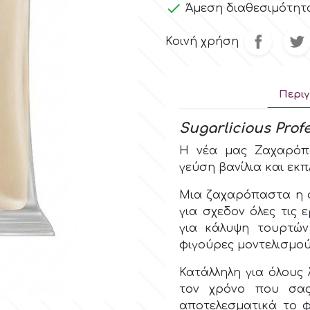

Άμεση διαθεσιμότητ
Κοινή χρήση
Περι
Sugarlicious Prof
Η νέα μας Ζαχαρόπα
γεύση βανίλια και εκπ
Μια ζαχαρόπαστα η οπ
για σχεδον όλες τις 
για κάλυψη τουρτών
φιγούρες μοντελισμού
Κατάλληλη για όλους 
τον χρόνο που σας
αποτελεσματικά το φ