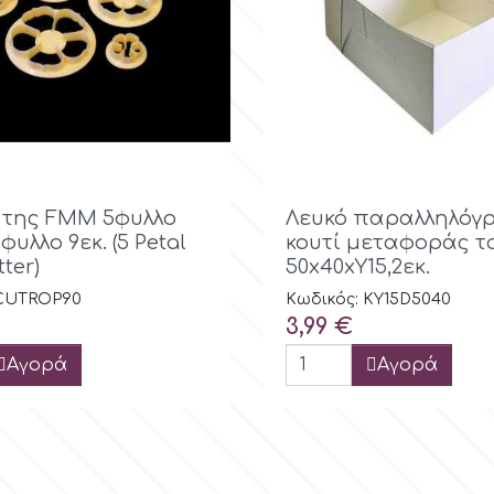
Γρήγορη προβολή

Γρήγορη προβ
 της FMM 5φυλλο
Λευκό παραλληλόγ
υλλο 9εκ. (5 Petal
κουτί μεταφοράς τ
ter)
50x40xY15,2εκ.
 CUTROP90
Κωδικός: KY15D5040
Τιμή
3,99 €
Αγορά
Αγορά