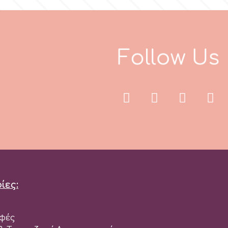
F
o
l
l
o
w
U
s
ίες:
φές