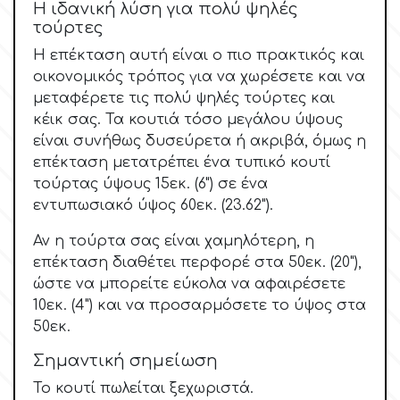
Η ιδανική λύση για πολύ ψηλές
Αποφοίτηση
τούρτες
Culpitt
Η επέκταση αυτή είναι ο πιο πρακτικός και
Έρημος - Μεξικάνικο Θέμα
οικονομικός τρόπος για να χωρέσετε και να
Cutterham
μεταφέρετε τις πολύ ψηλές τούρτες και
Σέξυ
κέικ σας. Τα κουτιά τόσο μεγάλου ύψους
είναι συνήθως δυσεύρετα ή ακριβά, όμως η
d
επέκταση μετατρέπει ένα τυπικό κουτί
Αθλητικά
τούρτας ύψους 15εκ. (6") σε ένα
εντυπωσιακό ύψος 60εκ. (23.62").
Decora
Τροπικό & Ζούγκλα
Αν η τούρτα σας είναι χαμηλότερη, η
επέκταση διαθέτει περφορέ στα 50εκ. (20"),
DISQUS
Ζωάκια
ώστε να μπορείτε εύκολα να αφαιρέσετε
10εκ. (4") και να προσαρμόσετε το ύψος στα
Dr Oetker
Γάμος
50εκ.
Σημαντική σημείωση
Bebe & Βάπτιση
e
Το κουτί πωλείται ξεχωριστά.