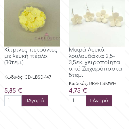
r
Rainbow Dust
Rosie Rose
Κίτρινες πετούνιες
Μικρά Λευκά
με λευκή πέρλα
λουλουδάκια 2,5-
(30τεμ.)
3,5εκ. χειροποίητα
s
από Ζαχαρόπαστα
5τεμ.
Κωδικός: CD-LBSD-147
Κωδικός: BRVFLSMWH
Saracino
Τιμή
Τιμή
5,85 €
4,75 €
Αγορά
Αγορά
SilikoMart
Silverwood