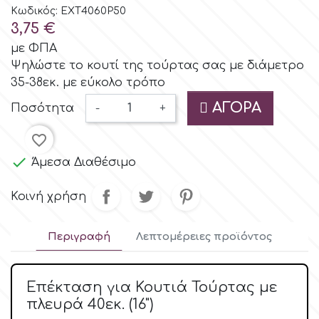
Χάρι Πότερ
Cake Lace
Βασικές Α' Ύλες
Κωδικός: EXT4060P50
3,75 €
Μικρές Φιγουρίνες &
Διάστημα
με ΦΠΑ
Cake Star
Διακοσμητικά
Ψηλώστε το κουτί της τούρτας σας με διάμετρο
35-38εκ. με εύκολο τρόπο
Μουσική
Άλλα Θέματα
Cake Supplies
ΑΓΟΡΆ
Ποσότητα
-
+
Ναυτικό / Πειρατικό Θέμα
Cassie Brown
favorite_border

Άμεσα Διαθέσιμο
Δεινόσαυροι
Cel Crafts
Κοινή χρήση
Μπαλέτο και Χορός
Colour Mill
Περιγραφή
Λεπτομέρειες προϊόντος
Γοργόνες
Colour Splash
Επέκταση για Κουτιά Τούρτας με
Πάρτυ Μονόκερος
πλευρά 40εκ. (16")
Crystal Candy