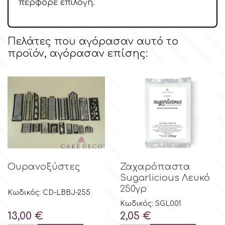
περφορέ επιλογή.
Λουλούδια
Hellas Styro
Πελάτες που αγόρασαν αυτό το
Ανδρικά και Αγορίστικα Θέματα
προϊόν, αγόρασαν επίσης:
k
Είδη Μνημοσύνου
Katy Sue
KitBox
KopyForm
Ουρανοξύστες
Ζαχαρόπαστα
Sugarlicious Λευκό
l
250γρ
Κωδικός: CD-LBBJ-255
Κωδικός: SGL001
Τιμή
Τιμή
13,00 €
2,05 €
LOTP