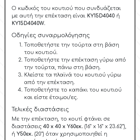
Γενέθλια
Ο κωδικός του κουτιού που συνδυάζεται
EdableArt
με αυτή την επέκταση είναι
KY15D4040
ή
KY15D4040W
.
Γυναίκες & Κορίτσια
Οδηγίες συναρμολόγησης
f
Απόκριες-Halloween
Τοποθετήστε την τούρτα στη βάση
του κουτιού.
FMM
Τοποθετήστε την επέκταση γύρω από
Διακοπές
την τούρτα, πάνω στη βάση.
FPC Sugarcraft
Κλείστε τα πλαϊνά του κουτιού γύρω
Χριστούγεννα-Πρωτοχρονιά
από την επέκταση.
Τοποθετήστε το καπάκι του κουτιού
Fractal Colors
Πάσχα
και είστε έτοιμοι/ες.
Τελικές διαστάσεις
h
Αγ. Βαλεντίνου
Με την επέκταση, το κουτί φτάνει σε
διαστάσεις
40 x 40 x Υ60εκ.
(16" x 16" x 23.62"),
Παιδικά
ή
Υ50εκ.
(20") όταν χρησιμοποιηθεί η
Hamilworth