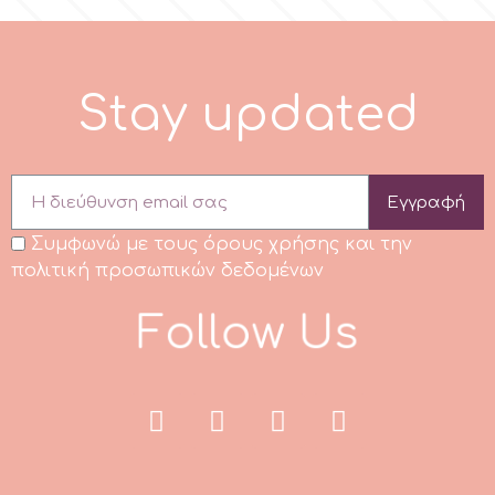
Spectrum Flow
S
t
a
y
u
p
d
a
t
e
d
Squires Kitchen
SSNT
Εγγραφή
Stamperia
Συμφωνώ με τους όρους χρήσης και την
πολιτική προσωπικών δεδομένων
Sugarflair
F
o
l
l
o
w
U
s
SuperBox
t