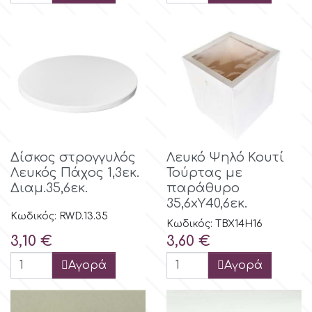
p
P4H
Patchwork Cutters
Δίσκος στρογγυλός
Λευκό Ψηλό Κουτί
Pavoni
Λευκός Πάχος 1,3εκ.
Τούρτας με
Διαμ.35,6εκ.
παράθυρο
35,6xΥ40,6εκ.
Pearllas
Κωδικός: RWD.13.35
Κωδικός: TBX14H16
Τιμή
Τιμή
3,10 €
3,60 €
Petal Crafts
Αγορά
Αγορά
PME Cake