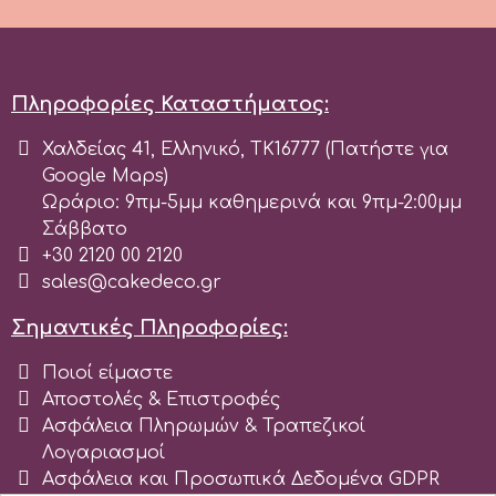
Tala
v
Πληροφορίες Καταστήματος:
Χαλδείας 41, Ελληνικό, ΤΚ16777 (Πατήστε για
Vanilla Scientific
Google Maps)
Ωράριο: 9πμ-5μμ καθημερινά και 9πμ-2:00μμ
Σάββατο
+30 2120 00 2120
sales@cakedeco.gr
Σημαντικές Πληροφορίες:
Ποιοί είμαστε
Αποστολές & Επιστροφές
Ασφάλεια Πληρωμών & Τραπεζικοί
Λογαριασμοί
Ασφάλεια και Προσωπικά Δεδομένα GDPR