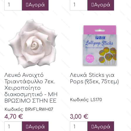
Αγορά
Αγορά
m
Magic Colours
Manetti
Martellato
Λευκό Ανοιχτό
Λευκά Sticks για
Τριαντάφυλλο 7εκ.
Pops (9,5εκ, 75τεμ)
Marvelous Molds
Χειροποίητο
διακοσμητικό - ΜΗ
Κωδικός: LS170
ΒΡΩΣΙΜΟ ΣΤΗΝ ΕΕ
o
Κωδικός: BRVFLRWH07
Τιμή
Τιμή
4,70 €
3,00 €
Olympus Fields
Αγορά
Αγορά