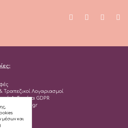
ίες:
φές
 Τραπεζικοί Λογαριασμοί
πικά Δεδομένα GDPR
ου cakedeco.gr
ης,
ookies
ρεία
ν μέσων και
ή