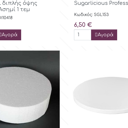
λ. διπλής όψης
Sugarlicious Profess
σημί 1 τεμ
Κωδικός: SGL153
I10418
Τιμή
6,50 €
Αγορά
Αγορά