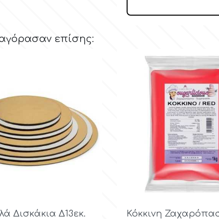
 αγόρασαν επίσης:
Γρήγορη προβολή

Γρήγορη προβ
λά Δισκάκια Δ13εκ.
Κόκκινη Ζαχαρόπα