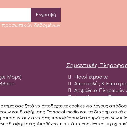
Εγγραφή
κή προσωπικών δεδομένων
Σημαντικές Πληροφορ
ogle Maps)
Ποιοί είμαστε
άββατο
Αποστολές & Επιστρο
Ασφάλεια Πληρωμών &
Ασφάλεια και Προσω
Όροι χρήσης ιστοχώρ
άστημα σας ζητά να αποδεχτείτε cookies για λόγους απόδοσ
Blog
έσων και διαφήμισης. Τα social media και τα διαφημιστικά c
Εγγραφείτε σαν Εται
ιμοποιούνται για να σας προσφέρουν λειτουργίες κοινωνικώ
νες διαφημίσεις. Αποδέχεστε αυτά τα cookies και τη σχετικ