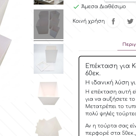

Άμεσα Διαθέσιμο
Κοινή χρήση
Περι
Επέκταση για Κο
60εκ.
Η ιδανική λύση γ
Η επέκταση αυτή εί
για να αυξήσετε το 
Μετατρέπει το τυπικ
πολύ ψηλές τούρτες
Αν η τούρτα σας εί
περφορέ στα 50εκ.