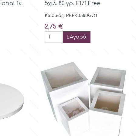
ional 1κ.
5χιλ. 80 γρ. E171 Free
Κωδικός: PEPK0580GOT
Τιμή
2,75 €
Αγορά