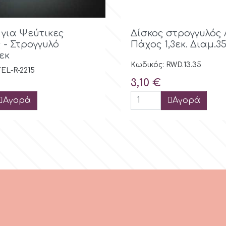
Γρήγορη προβολή

Γρήγορη προβ
 για Ψεύτικες
Δίσκος στρογγυλός 
 - Στρογγυλό
Πάχος 1,3εκ. Διαμ.35
εκ
Κωδικός: RWD.13.35
EL-R-2215
Τιμή
3,10 €
Αγορά
Αγορά