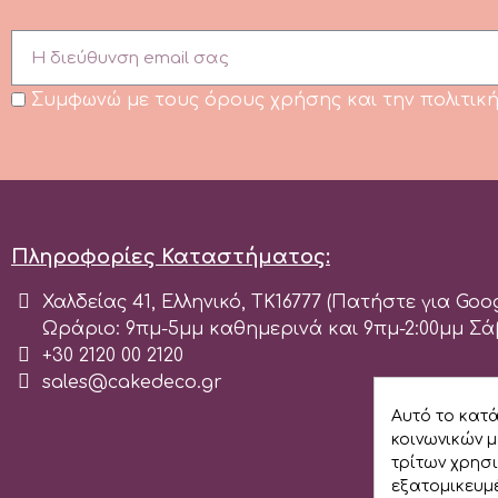
m
Συμφωνώ με τους όρους χρήσης και την πολιτι
Magic Colours
Manetti
Πληροφορίες Καταστήματος:
Martellato
Χαλδείας 41, Ελληνικό, ΤΚ16777 (Πατήστε για Go
Ωράριο: 9πμ-5μμ καθημερινά και 9πμ-2:00μμ Σ
Marvelous Molds
+30 2120 00 2120
sales@cakedeco.gr
o
Αυτό το κατ
κοινωνικών μ
τρίτων χρησ
Olympus Fields
εξατομικευμέ