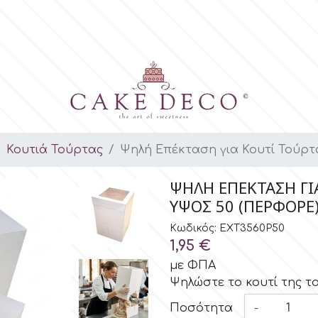
Κουτιά Τούρτας
Ψηλή Επέκταση για Κουτί Τούρτας 
ΨΗΛΉ ΕΠΈΚΤΑΣΗ ΓΙΑ
ΎΨΟΣ 50 (ΠΕΡΦΟΡΈ)
Κωδικός: EXT3560P50
1,95 €
με ΦΠΑ
Ψηλώστε το κουτί της τ
Ποσότητα
-