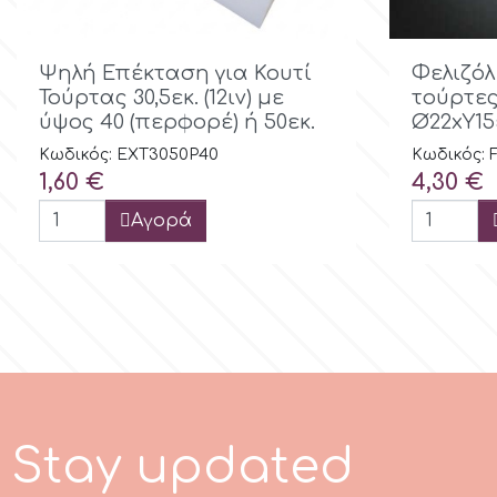
Λουλούδια
Hellas Styro

Γρήγορη προβολή

Ψηλή Επέκταση για Κουτί
Φελιζόλ
Τούρτας 30,5εκ. (12ιν) με
τούρτες
Ανδρικά και Αγορίστικα Θέματα
ύψος 40 (περφορέ) ή 50εκ.
Ø22xY15
k
Κωδικός: EXT3050P40
Κωδικός: F
Είδη Μνημοσύνου
Τιμή
Τιμή
1,60 €
4,30 €
Katy Sue
Αγορά
KitBox
KopyForm
l
S
t
a
y
u
p
d
a
t
e
d
LOTP