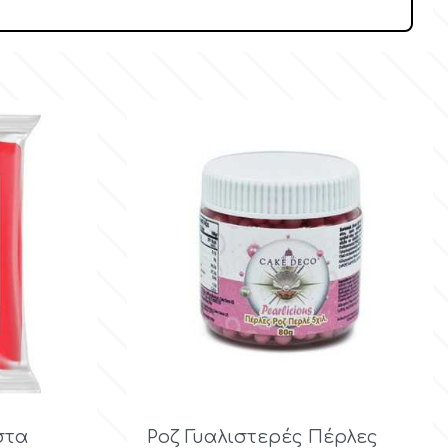
ολή

Γρήγορη προβολή
στα
Ροζ Γυαλιστερές Πέρλες