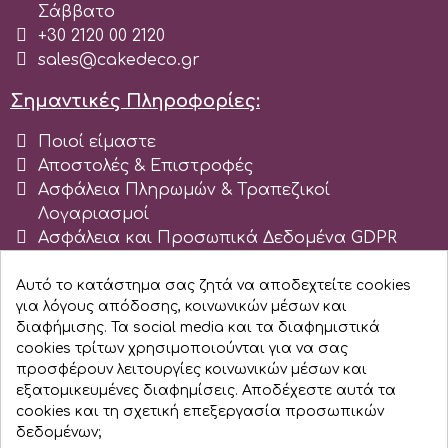
Σάββατο
Γενέθλια
+30 2120 00 2120
EdableArt
sales@cakedeco.gr
Γυναίκες & Κορίτσια
Σημαντικές Πληροφορίες:
f
Απόκριες-Halloween
Ποιοί είμαστε
Αποστολές & Επιστροφές
FMM
Ασφάλεια Πληρωμών & Τραπεζικοί
Διακοπές
Λογαριασμοί
Ασφάλεια και Προσωπικά Δεδομένα GDPR
FPC Sugarcraft
Χριστούγεννα-Πρωτοχρονιά
Όροι χρήσης ιστοχώρου cakedeco.gr
Blog
Αυτό το κατάστημα σας ζητά να αποδεχτείτε cookies
Fractal Colors
για λόγους απόδοσης, κοινωνικών μέσων και
Εγγραφείτε σαν Εταιρεία
Πάσχα
διαφήμισης. Τα social media και τα διαφημιστικά
cookies τρίτων χρησιμοποιούνται για να σας
h
Αγ. Βαλεντίνου
προσφέρουν λειτουργίες κοινωνικών μέσων και
εξατομικευμένες διαφημίσεις. Αποδέχεστε αυτά τα
cookies και τη σχετική επεξεργασία προσωπικών
Παιδικά
Hamilworth
δεδομένων;