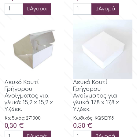
Αγορά
Αγορά
Λευκό Κουτί
Λευκό Κουτί
Γρήγορου
Γρήγορου
Ανοίγματος για
Ανοίγματος για
γλυκά 15,2 x 15,2 x
γλυκά 17,8 x 17,8 x
Y7,6εκ.
Y7,6εκ.
Κωδικός: 271000
Κωδικός: KQSER18
Τιμή
Τιμή
0,30 €
0,50 €
Αγορά
Αγορά