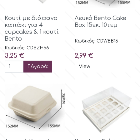
m
Κουτί με διάφανο
Λευκό Bento Cake
καπάκι για 4
Box 15εκ. 10τεμ
cupcakes & 1 κουτί
Magic Colours
Bento
Κωδικός: CDWBB15
Κωδικός: CDBZH56
Τιμή
Τιμή
3,25 €
2,99 €
Manetti
Αγορά
View
Martellato
Marvelous Molds
o
Olympus Fields