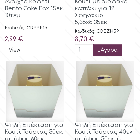
Ανοιχτό Καφετί
Κουτί με διάφανο
Bento Cake Box 15εκ.
καπάκι για 12
10τεμ
Σφηνάκια
p
5,35x5,35εκ
Κωδικός: CDBBB15
Κωδικός: CDBZH59
P4H
Τιμή
Τιμή
2,99 €
3,70 €
View
Αγορά
Patchwork Cutters
Pavoni
Pearllas
Petal Crafts
Ψηλή Επέκταση για
Ψηλή Επέκταση για
PME Cake
Κουτί Τούρτας 50εκ.
Κουτί Τούρτας 40εκ.
με ύψος 60εκ.
με ύψος 50εκ. ή