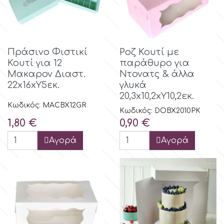
Πράσινο Φιστικί
Ροζ Κουτί με
Κουτί για 12
παράθυρο για
Μακαρον Διαστ.
Ντονατς & άλλα
22x16xΥ5εκ.
γλυκά
20,3x10,2xΥ10,2εκ.
Κωδικός: MACBX12GR
Κωδικός: DOBX2010PK
Τιμή
Τιμή
1,80 €
0,90 €
Αγορά
Αγορά