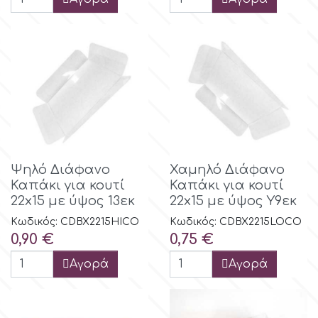
Αποφοίτηση
Culpitt
Έρημος - Μεξικάνικο Θέμα
Cutterham
Σέξυ
d
Αθλητικά
Ψηλό Διάφανο
Χαμηλό Διάφανο
Decora
Τροπικό & Ζούγκλα
Καπάκι για κουτί
Καπάκι για κουτί
22x15 με ύψος 13εκ
22x15 με ύψος Υ9εκ
DISQUS
Ζωάκια
Κωδικός: CDBX2215HICO
Κωδικός: CDBX2215LOCO
Τιμή
Τιμή
0,90 €
0,75 €
Dr Oetker
Γάμος
Αγορά
Αγορά
Bebe & Βάπτιση
e