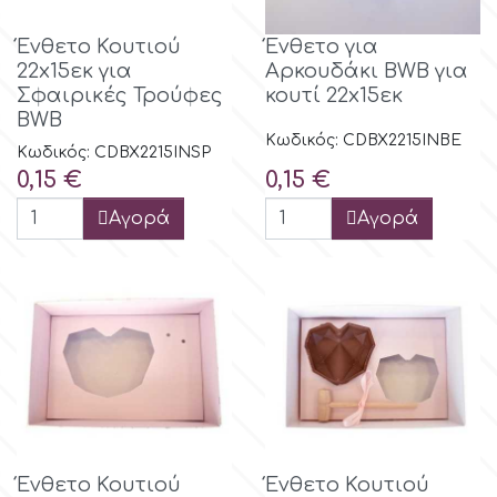
Ένθετο Κουτιού
Ένθετο για
22x15εκ για
Αρκουδάκι BWB για
Σφαιρικές Τρούφες
κουτί 22x15εκ
BWB
Κωδικός: CDBX2215INBE
Κωδικός: CDBX2215INSP
Τιμή
Τιμή
0,15 €
0,15 €
Αγορά
Αγορά
Ένθετο Κουτιού
Ένθετο Κουτιού