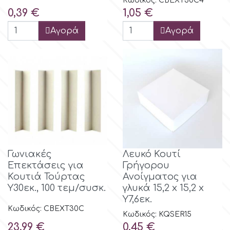
Κωδικός: CBEXT30C4
Τιμή
Τιμή
0,39 €
1,05 €
Αγορά
Αγορά
Γωνιακές
Λευκό Κουτί
Επεκτάσεις για
Γρήγορου
Κουτιά Τούρτας
Ανοίγματος για
Υ30εκ., 100 τεμ/συσκ.
γλυκά 15,2 x 15,2 x
Y7,6εκ.
Κωδικός: CBEXT30C
Κωδικός: KQSER15
Τιμή
Τιμή
23,99 €
0,45 €