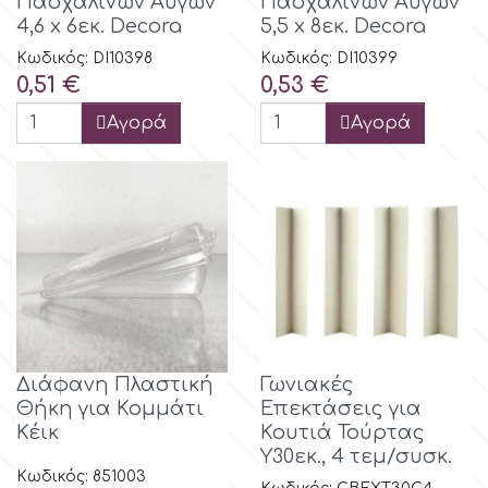
Πασχαλινών Αυγών
Πασχαλινών Αυγών
4,6 x 6εκ. Decora
5,5 x 8εκ. Decora
Κωδικός: DI10398
Κωδικός: DI10399
Τιμή
Τιμή
0,51 €
0,53 €
Αγορά
Αγορά
Διάφανη Πλαστική
Γωνιακές
Θήκη για Κομμάτι
Επεκτάσεις για
Κέικ
Κουτιά Τούρτας
Υ30εκ., 4 τεμ/συσκ.
Κωδικός: 851003