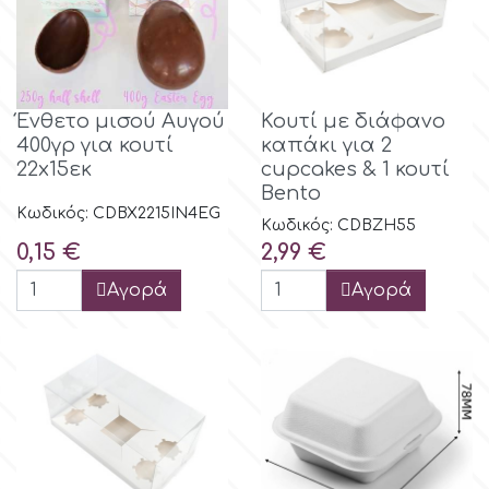
Λουλούδια
Hellas Styro
Ανδρικά και Αγορίστικα Θέματα
Ένθετο μισού Αυγού
Κουτί με διάφανο
k
400γρ για κουτί
καπάκι για 2
Είδη Μνημοσύνου
22x15εκ
cupcakes & 1 κουτί
Bento
Katy Sue
Κωδικός: CDBX2215IN4EG
Κωδικός: CDBZH55
Τιμή
Τιμή
0,15 €
2,99 €
KitBox
Αγορά
Αγορά
KopyForm
l
LOTP