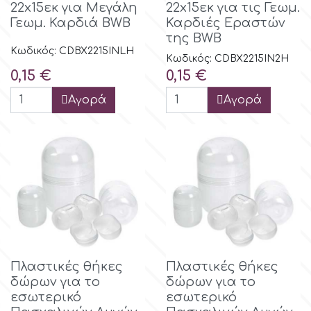
22x15εκ για Μεγάλη
22x15εκ για τις Γεωμ.
Γεωμ. Καρδιά BWB
Καρδιές Εραστών
της BWB
Κωδικός: CDBX2215INLH
Κωδικός: CDBX2215IN2H
Τιμή
Τιμή
0,15 €
0,15 €
Αγορά
Αγορά
Πλαστικές θήκες
Πλαστικές θήκες
δώρων για το
δώρων για το
εσωτερικό
εσωτερικό