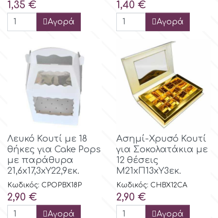
Τιμή
Τιμή
1,35 €
1,40 €
Tala
Αγορά
Αγορά
v
Vanilla Scientific
Λευκό Κουτί με 18
Ασημί-Χρυσό Κουτί
θήκες για Cake Pops
για Σοκολατάκια με
με παράθυρα
12 θέσεις
21,6x17,3xΥ22,9εκ.
Μ21xΠ13xΥ3εκ.
Κωδικός: CPOPBX18P
Κωδικός: CHBX12CA
Τιμή
Τιμή
2,90 €
2,90 €
Αγορά
Αγορά