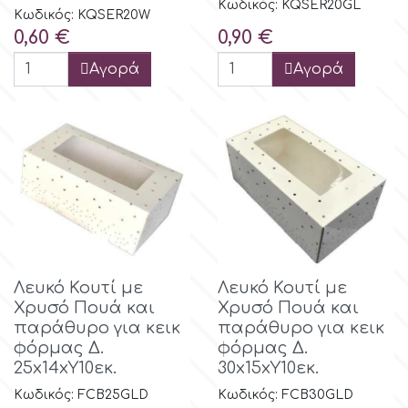
Κωδικός: KQSER20GL
Κωδικός: KQSER20W
Spectrum Flow
Τιμή
Τιμή
0,60 €
0,90 €
Αγορά
Αγορά
Squires Kitchen
SSNT
Stamperia
Sugarflair
Λευκό Κουτί με
Λευκό Κουτί με
SuperBox
Χρυσό Πουά και
Χρυσό Πουά και
παράθυρο για κεικ
παράθυρο για κεικ
φόρμας Δ.
φόρμας Δ.
t
25x14xΥ10εκ.
30x15xΥ10εκ.
Κωδικός: FCB25GLD
Κωδικός: FCB30GLD