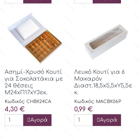
Ασημί-Χρυσό Κουτί
Λευκό Κουτί για 6
για Σοκολατάκια με
Μακαρόν
24 θέσεις
Διαστ.18,5x5,5xΥ5,5ε
Μ24xΠ17xΥ3εκ.
κ.
Κωδικός: CHBX24CA
Κωδικός: MACBX06P
Τιμή
Τιμή
4,30 €
0,99 €
Αγορά
Αγορά