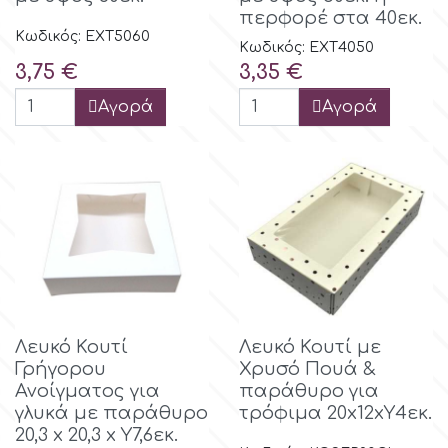
περφορέ στα 40εκ.
Κωδικός: EXT5060
r
Κωδικός: EXT4050
Τιμή
Τιμή
3,75 €
3,35 €
Rainbow Dust
Αγορά
Αγορά
Rosie Rose
s
Saracino
Λευκό Κουτί
Λευκό Κουτί με
SilikoMart
Γρήγορου
Χρυσό Πουά &
Ανοίγματος για
παράθυρο για
γλυκά με παράθυρο
τρόφιμα 20x12xΥ4εκ.
Silverwood
20,3 x 20,3 x Y7,6εκ.