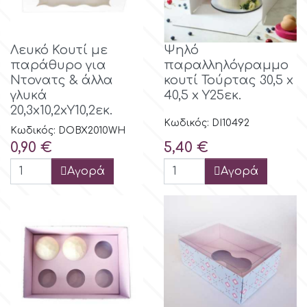
Λευκό Κουτί με
Ψηλό
παράθυρο για
παραλληλόγραμμο
Ντονατς & άλλα
κουτί Τούρτας 30,5 x
γλυκά
40,5 x Υ25εκ.
20,3x10,2xΥ10,2εκ.
Κωδικός: DI10492
Κωδικός: DOBX2010WH
Τιμή
Τιμή
0,90 €
5,40 €
Αγορά
Αγορά