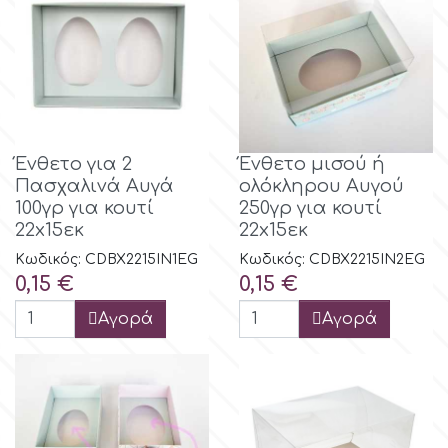
Γενέθλια
EdableArt
Γυναίκες & Κορίτσια
f
Απόκριες-Halloween
Ένθετο για 2
Ένθετο μισού ή
FMM
Πασχαλινά Αυγά
ολόκληρου Αυγού
Διακοπές
100γρ για κουτί
250γρ για κουτί
22x15εκ
22x15εκ
FPC Sugarcraft
Χριστούγεννα-Πρωτοχρονιά
Κωδικός: CDBX2215IN1EG
Κωδικός: CDBX2215IN2EG
Τιμή
Τιμή
0,15 €
0,15 €
Fractal Colors
Πάσχα
Αγορά
Αγορά
h
Αγ. Βαλεντίνου
Παιδικά
Hamilworth