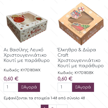
Αι Βασίλης Λευκό
Έλκηθρο & Δώρα
Χριστουγεννιάτικο
Craft
Κουτί με παράθυρο
Χριστουγεννιάτικο
Κουτί με παράθυρο
Κωδικός: KY7D183WX
Κωδικός: KY7D183BX
Τιμή
Τιμή
0,60 €
0,60 €
Αγορά
Αγορά
Εμφανίζονται τα στοιχεία 1-48 από σύνολο 48