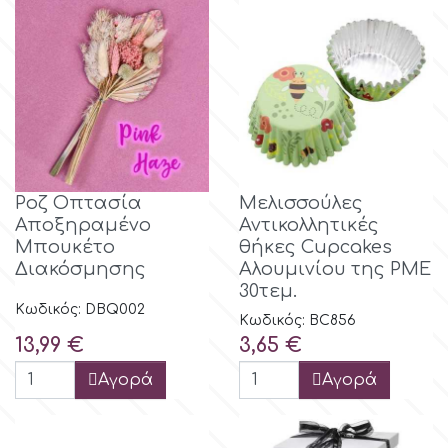
Χάρι Πότερ
Cake Lace
Βασικές Α' Ύλες
Μικρές Φιγουρίνες &
Διάστημα
Cake Star
Διακοσμητικά
Μουσική
Άλλα Θέματα
Cake Supplies
Ναυτικό / Πειρατικό Θέμα
Cassie Brown
Ροζ Οπτασία
Μελισσούλες
Αποξηραμένο
Αντικολλητικές
Δεινόσαυροι
Μπουκέτο
θήκες Cupcakes
Cel Crafts
Διακόσμησης
Αλουμινίου της PME
30τεμ.
Μπαλέτο και Χορός
Κωδικός: DBQ002
Colour Mill
Κωδικός: BC856
Τιμή
Τιμή
13,99 €
3,65 €
Γοργόνες
Colour Splash
Αγορά
Αγορά
Πάρτυ Μονόκερος
Crystal Candy