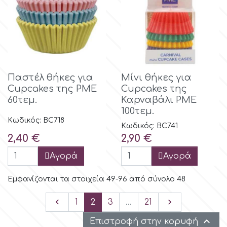
Παστέλ θήκες για
Μίνι θήκες για
Cupcakes της PME
Cupcakes της
60τεμ.
Καρναβάλι PME
100τεμ.
Κωδικός: BC718
Κωδικός: BC741
Τιμή
Τιμή
2,40 €
2,90 €
Αγορά
Αγορά
Εμφανίζονται τα στοιχεία 49-96 από σύνολο 48
Προηγούμενο

Επόμενο

1
2
3
…
21

Επιστροφή στην κορυφή