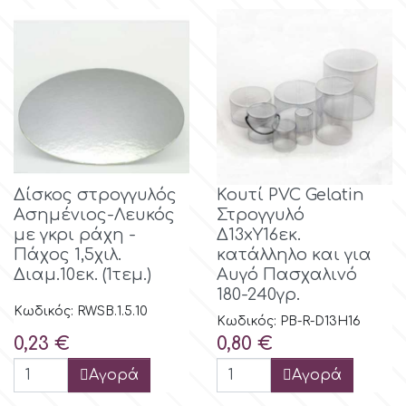
Δίσκος στρογγυλός
Κουτί PVC Gelatin
Ασημένιος-Λευκός
Στρογγυλό
με γκρι ράχη -
Δ13xY16εκ.
Πάχος 1,5χιλ.
κατάλληλο και για
Διαμ.10εκ. (1τεμ.)
Αυγό Πασχαλινό
180-240γρ.
Κωδικός: RWSB.1.5.10
Κωδικός: PB-R-D13H16
Τιμή
Τιμή
0,23 €
0,80 €
Αγορά
Αγορά