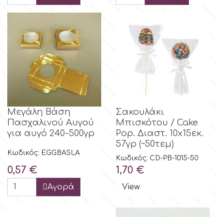
Μεγάλη Βάση
Σακουλάκι
Πασχαλινού Αυγού
Μπισκότου / Cake
για αυγό 240-500γρ
Pop. Διαστ. 10x15εκ.
57γρ (~50τεμ)
Κωδικός: EGGBASLA
Κωδικός: CD-PB-1015-50
Τιμή
Τιμή
0,57 €
1,70 €
Αγορά
View