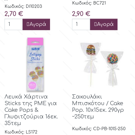
Κωδικός: BC721
Κωδικός: DI10203
Τιμή
Τιμή
2,70 €
2,90 €
Αγορά
Αγορά
Λευκά Χάρτινα
Σακουλάκι
Sticks της PME για
Μπισκότου / Cake
Cake Pops &
Pop. 10x15εκ. 290γρ
Γλυφιτζούρια 16εκ.
~250τεμ
35τεμ
Κωδικός: CD-PB-1015-250
Κωδικός: LS172