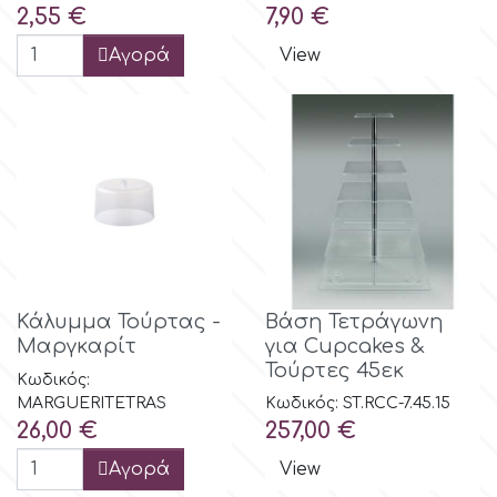
Τιμή
Τιμή
2,55 €
7,90 €
Αγορά
View
Κάλυμμα Τούρτας -
Βάση Τετράγωνη
Μαργκαρίτ
για Cupcakes &
Τούρτες 45εκ
Κωδικός:
MARGUERITETRAS
Κωδικός: ST.RCC-7.45.15
Τιμή
Τιμή
26,00 €
257,00 €
Αγορά
View