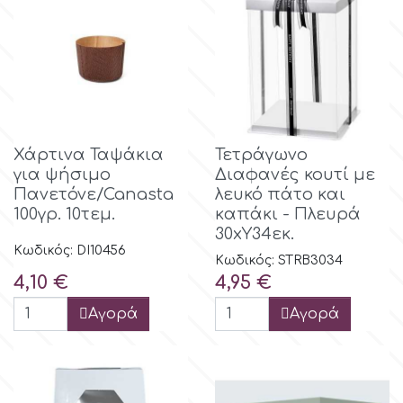
Αποφοίτηση
Culpitt
Έρημος - Μεξικάνικο Θέμα
Cutterham
Σέξυ
Χάρτινα Ταψάκια
Τετράγωνο
d
Αθλητικά
για ψήσιμο
Διαφανές κουτί με
Πανετόνε/Canasta
λευκό πάτο και
100γρ. 10τεμ.
καπάκι - Πλευρά
Decora
Τροπικό & Ζούγκλα
30xΥ34εκ.
Κωδικός: DI10456
Κωδικός: STRB3034
DISQUS
Ζωάκια
Τιμή
Τιμή
4,10 €
4,95 €
Αγορά
Αγορά
Dr Oetker
Γάμος
Bebe & Βάπτιση
e