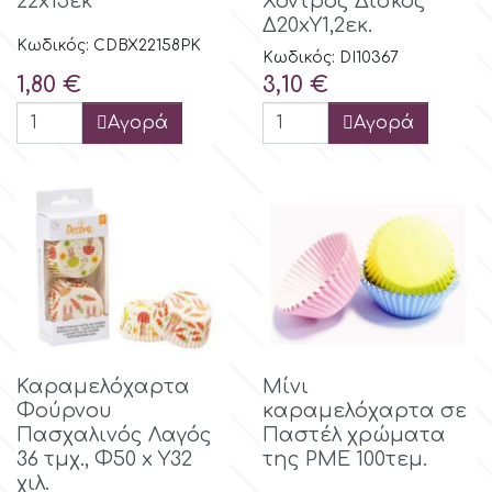
22x15εκ
Χοντρός Δίσκος
Δ20xY1,2εκ.
Κωδικός: CDBX22158PK
Κωδικός: DI10367
Τιμή
Τιμή
1,80 €
3,10 €
Αγορά
Αγορά
Καραμελόχαρτα
Μίνι
Φούρνου
καραμελόχαρτα σε
Πασχαλινός Λαγός
Παστέλ χρώματα
36 τμχ., Φ50 x Υ32
της PME 100τεμ.
χιλ.