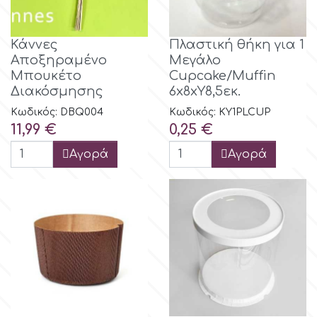
Κάννες
Πλαστική θήκη για 1
Αποξηραμένο
Μεγάλο
Μπουκέτο
Cupcake/Muffin
Διακόσμησης
6x8xY8,5εκ.
Κωδικός: DBQ004
Κωδικός: KY1PLCUP
Τιμή
Τιμή
11,99 €
0,25 €
Αγορά
Αγορά