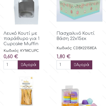
Γενέθλια
EdableArt
Γυναίκες & Κορίτσια
f
Λευκό Κουτί με
Πασχαλινό Κουτί
Απόκριες-Halloween
παράθυρο για 1
Βάση 22x15εκ
FMM
Cupcake Muffin
Διακοπές
Κωδικός: CDBX22158EA
Κωδικός: KY1WCUPC
Τιμή
Τιμή
0,60 €
1,80 €
FPC Sugarcraft
Χριστούγεννα-Πρωτοχρονιά
Αγορά
Αγορά
Fractal Colors
Πάσχα
h
Αγ. Βαλεντίνου
Παιδικά
Hamilworth