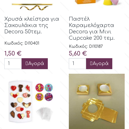
Λουλούδια
Hellas Styro
Χρυσά κλείστρα για
Παστέλ
Σακουλάκια της
Καραμελόχαρτα
Ανδρικά και Αγορίστικα Θέματα
Decora 50τεμ.
Decora για Μινι
k
Cupcake 200 τεμ.
Είδη Μνημοσύνου
Κωδικός: DI10401
Κωδικός: DI10187
Katy Sue
Τιμή
Τιμή
1,50 €
5,60 €
Αγορά
Αγορά
KitBox
KopyForm
l
LOTP