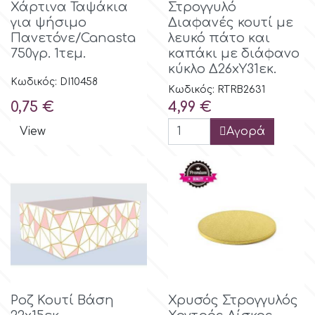
Χάρτινα Ταψάκια
Στρογγυλό
για ψήσιμο
Διαφανές κουτί με
Πανετόνε/Canasta
λευκό πάτο και
750γρ. 1τεμ.
καπάκι με διάφανο
κύκλο Δ26xΥ31εκ.
Κωδικός: DI10458
Κωδικός: RTRB2631
Τιμή
Τιμή
0,75 €
4,99 €
View
Αγορά
Ροζ Κουτί Βάση
Χρυσός Στρογγυλός