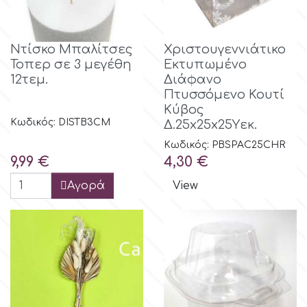
Ντίσκο Μπαλίτσες
Χριστουγεννιάτικο
Τοπερ σε 3 μεγέθη
Εκτυπωμένο
12τεμ.
Διάφανο
Πτυσσόμενο Κουτί
Κύβος
Κωδικός: DISTB3CM
Δ.25x25x25Yεκ.
Κωδικός: PBSPAC25CHR
Τιμή
Τιμή
9,99 €
4,30 €
Αγορά
View