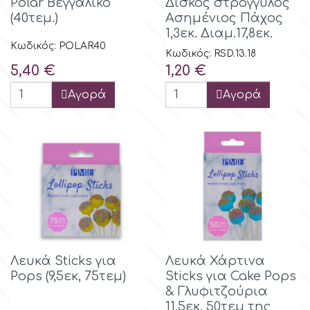
Polar Βεγγαλικό
Δίσκος στρογγυλός
(40τεμ.)
Ασημένιος Πάχος
1,3εκ. Διαμ.17,8εκ.
p
Κωδικός: POLAR40
Κωδικός: RSD.13.18
Τιμή
Τιμή
5,40 €
1,20 €
P4H
Αγορά
Αγορά
Patchwork Cutters
Pavoni
Pearllas
Petal Crafts
Λευκά Sticks για
Λευκά Χάρτινα
Pops (9,5εκ, 75τεμ)
Sticks για Cake Pops
PME Cake
& Γλυφιτζούρια
11,5εκ. 50τεμ της