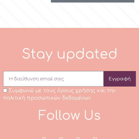
S
t
a
y
u
p
d
a
t
e
d
Εγγραφή
Συμφωνώ με τους όρους χρήσης και την
πολιτική προσωπικών δεδομένων
F
o
l
l
o
w
U
s