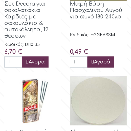
Σετ Decora για
Μικρή Βάση
σοκολατάκια
Πασχαλινού Αυγού
m
Καρδιές με
για αυγό 180-240γρ
σακουλάκια &
αυτοκόλλητα, 12
Magic Colours
Κωδικός: EGGBASSM
θέσεων
Κωδικός: DI10135
Τιμή
Τιμή
6,70 €
0,49 €
Manetti
Αγορά
Αγορά
Martellato
Marvelous Molds
o
Olympus Fields