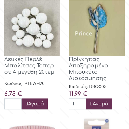
Λευκές Περλέ
Πρίγκηπας
Μπαλίτσες Τοπερ
Αποξηραμένο
σε 4 μεγέθη 20τεμ.
Μπουκέτο
Διακόσμησης
Κωδικός: PTBWH20
Κωδικός: DBQ005
Τιμή
Τιμή
6,75 €
11,99 €
Αγορά
Αγορά