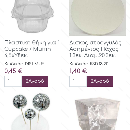
Πλαστική θήκη για 1
Δίσκος στρογγυλός
Cupcake / Muffin
Ασημένιος Πάχος
6,5xY8εκ.
1,3εκ. Διαμ.20,3εκ.
Κωδικός: DISLMUF
Κωδικός: RSD.13.20
Τιμή
Τιμή
0,45 €
1,40 €
Αγορά
Αγορά