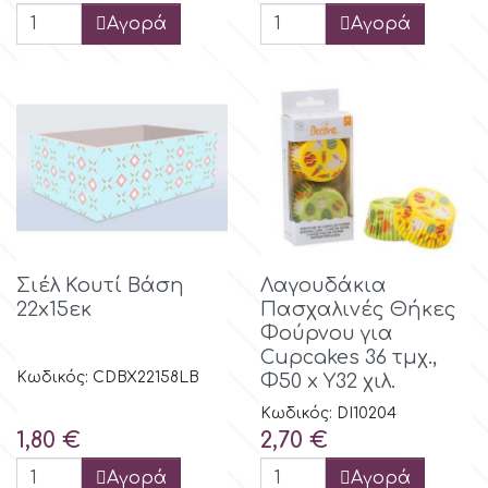
Tala
Αγορά
Αγορά
v
Vanilla Scientific
Σιέλ Κουτί Βάση
Λαγουδάκια
22x15εκ
Πασχαλινές Θήκες
Φούρνου για
Cupcakes 36 τμχ.,
Κωδικός: CDBX22158LB
Φ50 x Υ32 χιλ.
Κωδικός: DI10204
Τιμή
Τιμή
1,80 €
2,70 €
Αγορά
Αγορά