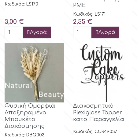
Κωδικός: LS170
PME
r
Κωδικός: LS171
Τιμή
Τιμή
3,00 €
2,55 €
Rainbow Dust
Αγορά
Αγορά
Rosie Rose
s
Saracino
Φυσική Ομορφιά
Διακοσμητικό
SilikoMart
Αποξηραμένο
Plexiglass Topper
Μπουκέτο
κατα Παραγγελία
Διακόσμησης
Silverwood
Κωδικός: CCR49037
Κωδικός: DBQ003