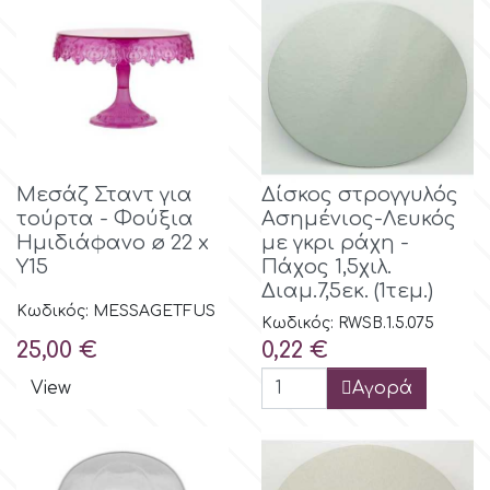
Μεσάζ Σταντ για
Δίσκος στρογγυλός
τούρτα - Φούξια
Ασημένιος-Λευκός
Ημιδιάφανο ø 22 x
με γκρι ράχη -
Υ15
Πάχος 1,5χιλ.
Διαμ.7,5εκ. (1τεμ.)
Κωδικός: MESSAGETFUS
Κωδικός: RWSB.1.5.075
Τιμή
Τιμή
25,00 €
0,22 €
View
Αγορά