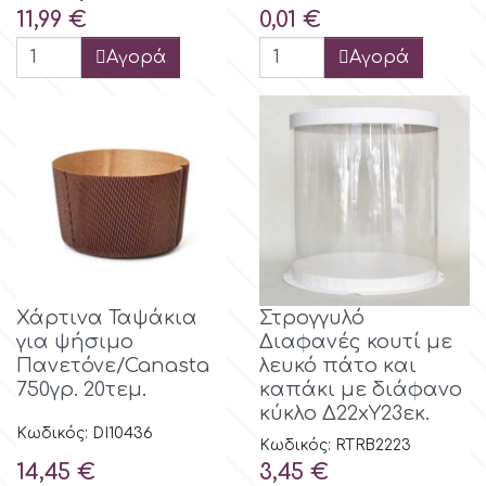
Τιμή
Τιμή
11,99 €
0,01 €
Spectrum Flow
Αγορά
Αγορά
Squires Kitchen
SSNT
Stamperia
Sugarflair
Χάρτινα Ταψάκια
Στρογγυλό
για ψήσιμο
Διαφανές κουτί με
SuperBox
Πανετόνε/Canasta
λευκό πάτο και
750γρ. 20τεμ.
καπάκι με διάφανο
κύκλο Δ22xΥ23εκ.
t
Κωδικός: DI10436
Κωδικός: RTRB2223
Τιμή
Τιμή
14,45 €
3,45 €