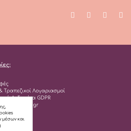
ίες:
φές
 Τραπεζικοί Λογαριασμοί
πικά Δεδομένα GDPR
ου cakedeco.gr
ης,
ookies
ρεία
ν μέσων και
ή