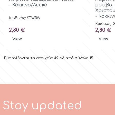
- Κόκκινο/Λευκό
μοτίβα 
Λουλούδια
Χριστου
Hellas Styro
- Κόκκι
Κωδικός: STWRW
Ανδρικά και Αγορίστικα Θέματα
Κωδικός:
k
Τιμή
Τιμή
2,80 €
2,80 €
Είδη Μνημοσύνου
View
View
Katy Sue
Εμφανίζονται τα στοιχεία 49-63 από σύνολο 15
KitBox
KopyForm
l
S
t
a
y
u
p
d
t
e
d
a
LOTP