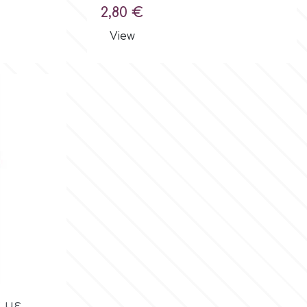
Τιμή
2,80 €
View
ολή
 με