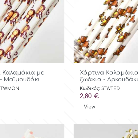
Γρήγορη προβολή

Γρήγορη προβ
 Καλαμάκια με
Χάρτινα Καλαμάκια
- Μαϊμουδάκι
ζωάκια - Αρκουδάκ
 STWMON
Κωδικός: STWTED
Τιμή
2,80 €
View