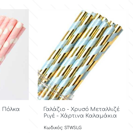
ολή

Γρήγορη προβολή
α Πόλκα
Γαλάζιο - Χρυσό Μεταλλιζέ
Ριγέ - Χάρτινα Καλαμάκια
Κωδικός: STWSLG