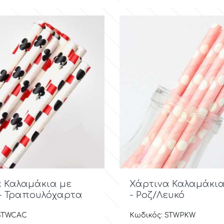
Γρήγορη προβολή

Γρήγορη προβ
 Καλαμάκια με
Χάρτινα Καλαμάκι
- Τραπουλόχαρτα
- Ροζ/Λευκό
 STWCAC
Κωδικός: STWPKW