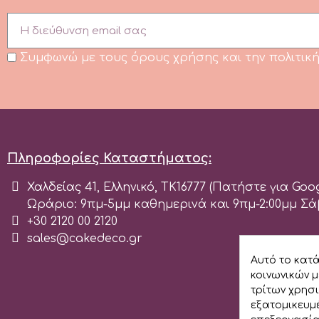
m
Συμφωνώ με τους όρους χρήσης και την πολιτι
Magic Colours
Manetti
Πληροφορίες Καταστήματος:
Martellato
Χαλδείας 41, Ελληνικό, ΤΚ16777 (Πατήστε για Go
Ωράριο: 9πμ-5μμ καθημερινά και 9πμ-2:00μμ Σ
Marvelous Molds
+30 2120 00 2120
sales@cakedeco.gr
Αυτό το κατ
o
κοινωνικών μ
τρίτων χρησ
εξατομικευμέ
Olympus Fields