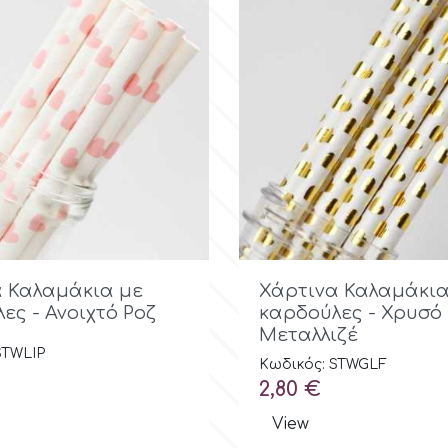
Γρήγορη προβολή

Γρήγορη προβ
 Καλαμάκια με
Χάρτινα Καλαμάκια
ες - Ανοιχτό Ροζ
καρδούλες - Χρυσό
Μεταλλιζέ
STWLIP
Κωδικός: STWGLF
Τιμή
2,80 €
View