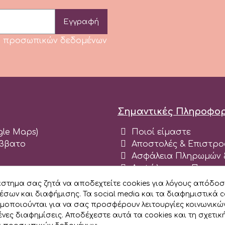
Εγγραφή
κή προσωπικών δεδομένων
Σημαντικές Πληροφορ
ogle Maps)
Ποιοί είμαστε
άββατο
Αποστολές & Επιστρο
Ασφάλεια Πληρωμών &
Ασφάλεια και Προσω
Όροι χρήσης ιστοχώρ
άστημα σας ζητά να αποδεχτείτε cookies για λόγους απόδοσ
Blog
έσων και διαφήμισης. Τα social media και τα διαφημιστικά c
Εγγραφείτε σαν Εται
ιμοποιούνται για να σας προσφέρουν λειτουργίες κοινωνικώ
νες διαφημίσεις. Αποδέχεστε αυτά τα cookies και τη σχετικ