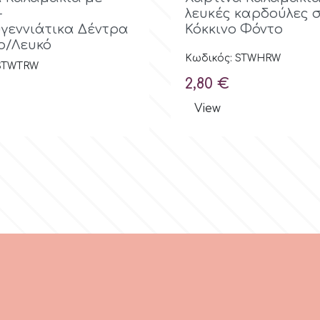
-
λευκές καρδούλες 
γεννιάτικα Δέντρα
Κόκκινο Φόντο
νο/Λευκό
Κωδικός: STWHRW
 STWTRW
Τιμή
2,80 €
View