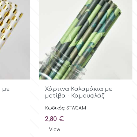
ολή

Γρήγορη προβολή
 με
Χάρτινα Καλαμάκια με
μοτίβα - Καμουφλάζ
Κωδικός: STWCAM
Τιμή
2,80 €
View