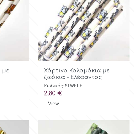
ολή

Γρήγορη προβολή
 με
Χάρτινα Καλαμάκια με
ι
ζωάκια - Ελέφαντας
Κωδικός: STWELE
Τιμή
2,80 €
View